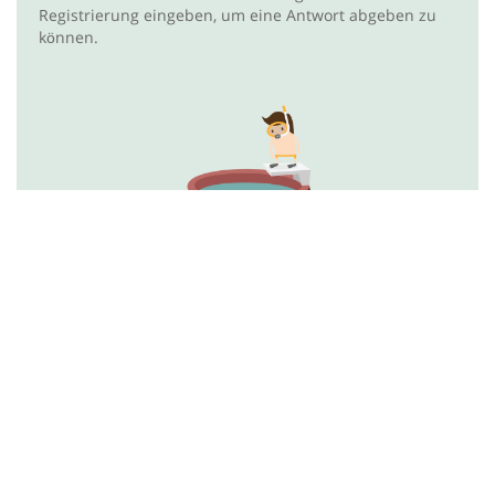
Registrierung eingeben, um eine Antwort abgeben zu
können.
Antworten hinzufügen
Mit einem Klick auf "Mehr erfahren" gelangen Sie ins
Projekt. Die zentrale Fragestellung wird dort mittig
angezeigt und weiter unten können Sie relevante
Informationen nachlesen. Um eine Antwort
hinzuzufügen, klicken Sie auf "Jetzt Antworten". In
öffentlichen Projekten sind Ihre Antworten für alle User,