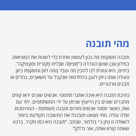
מהי תובנה
תובנה משקפת מה נכון לעשות אחרת כדי לשנות את המציאות.
במילון אבן שושן הוגדרה כ"תְּפִיסָה שִׂכְלִית מְקוֹרִית וּמַעֲמִיקָה".
בחיים, היא עוזרת לנו להבין מה עובד (ומה לא) ומשקפת כיוון
פעולה אותו ניתן לעגן בהחלטות שנקבל על משאבים, נהלים או
מבנים ארגוניים.
כתיבת תובנה היא אינה אתגר מתמטי. אנשים שונים יראו קווים
מחברים שונים בין הייעוץ שניתן על ידי המשתתפים. יחד עם
זאת, כאשר מספר אנשים מזהים תובנה משותפת - המהימנות
שלה עולה. מתי מצאנו תובנה? את התשובה הקולעת ביותר
לשאלה זו נתן ג'י בולמור, שכתב: "תובנה היא כמו מקרר. ברגע
שאתה קורא אותה, אור נדלק!"