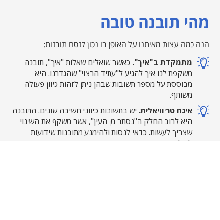
מהי תובנה טובה
הנה כמה עצות מאיתנו על האופן בו נכון לנסח תובנות:
מתמקדת ב"איך".
כאשר שואלים שאלות "איך", תובנה
משקפת לנו איך להגיע ל"עתיד הרצוי" שהגדרנו. היא
מבוססת על מספר תשובות שבהן ניתן לזהות כיוון פעולה
משותף.
אינה טריוויאלית.
יש בתשובות כיווני חשיבה שונים. התובנה
היא לרוב החלק ה"נסתר מן העין", אשר משקף את השינוי
שצריך לעשות. כדאי לנסות ולהימנע מתובנות שידועות
לכולם.
משקפת מחלוקות.
במקרים בהם יש שני כיוונים הסותרים
זה את זה, אנו ממליצים לשקף את התפיסות השונות
בתובנה, כך שניתן יהיה להבין את השלכות לכאן ולכאן.
מייצרת סינרגיה.
מנהלים זוטרים בארגון נוטים לראות
דברים אחרת. הקריאה הייחודית שלהם את התשובות
משביחה את איכות התובנות. בנוסף, מי ששותף בחשיבה -