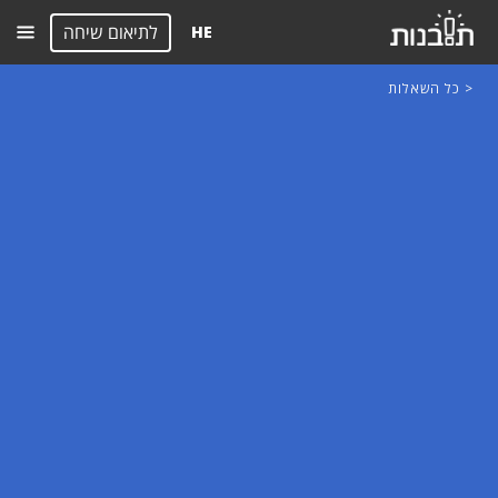
לתיאום שיחה
HE
< כל השאלות