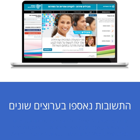
התשובות נאספו בערוצים שונים
תובנות מאפשרת להגיע לקהלי היעד בערוצים שונים: הודעות
דוא"ל אישיות, מסרונים, פוסטים ברשתות חברתיות, שולחנות
עגולים פיזיים ואפילו שיחות טלפון המפנות להקלטה בתא קולי.