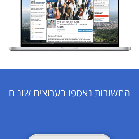
התשובות נאספו בערוצים שונים
תובנות מאפשרת להגיע לקהלי היעד בערוצים שונים: הודעות
דוא"ל אישיות, מסרונים, פוסטים ברשתות חברתיות, שולחנות
עגולים פיזיים ואפילו שיחות טלפון המפנות להקלטה בתא קולי.